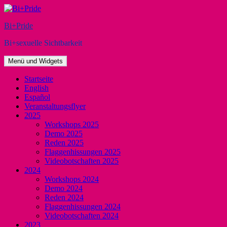
Zum
Inhalt
Bi+Pride
springen
Bi+sexuelle Sichtbarkeit
Menü und Widgets
Startseite
English
Español
Veranstaltungsflyer
2025
Workshops 2025
Demo 2025
Reden 2025
Flaggenhissungen 2025
Videobotschaften 2025
2024
Workshops 2024
Demo 2024
Reden 2024
Flaggenhissungen 2024
Videobotschaften 2024
2023