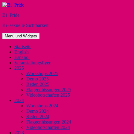
Zum
Inhalt
Bi+Pride
springen
Bi+sexuelle Sichtbarkeit
Menü und Widgets
Startseite
English
Español
Veranstaltungsflyer
2025
Workshops 2025
Demo 2025
Reden 2025
Flaggenhissungen 2025
Videobotschaften 2025
2024
Workshops 2024
Demo 2024
Reden 2024
Flaggenhissungen 2024
Videobotschaften 2024
2023