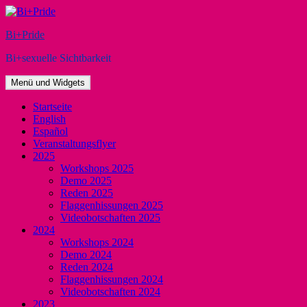
Zum
Inhalt
Bi+Pride
springen
Bi+sexuelle Sichtbarkeit
Menü und Widgets
Startseite
English
Español
Veranstaltungsflyer
2025
Workshops 2025
Demo 2025
Reden 2025
Flaggenhissungen 2025
Videobotschaften 2025
2024
Workshops 2024
Demo 2024
Reden 2024
Flaggenhissungen 2024
Videobotschaften 2024
2023